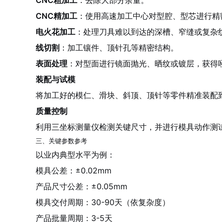
CNC粗加工
：去除大部分余量。
CNC精加工
：使用高速加工中心对型腔、型芯进行精密
电火花加工
：处理刀具难以到达的深槽、窄缝或复杂
线切割
：加工镶件、顶针孔等精密结构。
表面处理
：对型面进行镜面抛光、晒纹或镀层，获得
装配与试模
将加工好的模仁、滑块、斜顶、顶针等零件精准装配
质量控制
利用三坐标测量仪检测关键尺寸，并进行模具动作测
三、关键参数参考
以业内典型水平为例：
模具公差：±0.02mm
产品尺寸公差：±0.05mm
模具交付周期：30-90天（依复杂度）
产品批量周期：3-5天