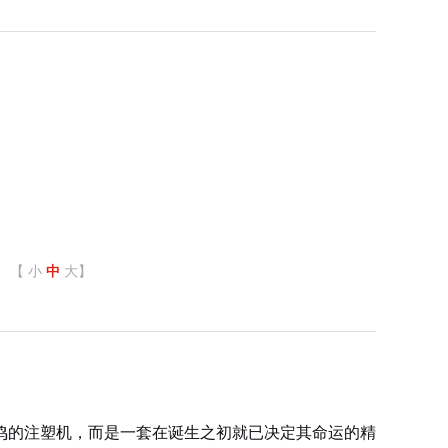
【
小
中
大
】
鸣的注塑机，而是一套在诞生之初就已决定其命运的精