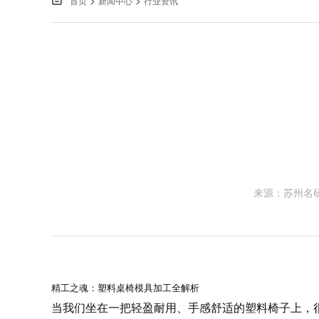
>
>

首页
新闻中心
行业资讯
来源：苏州名
精工之魂：塑料桌椅模具加工全解析
当我们坐在一把轻盈耐用、手感舒适的塑料椅子上，