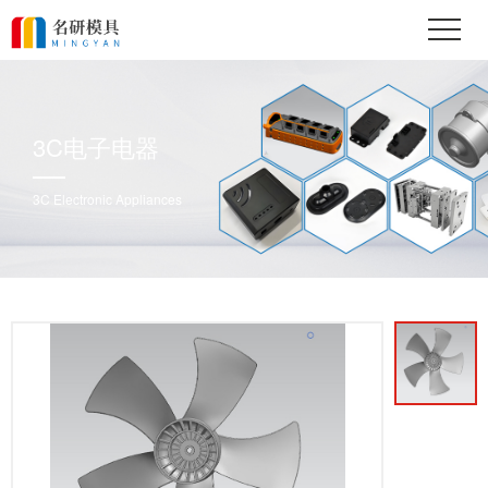
3C电子电器
3C Electronic Appliances